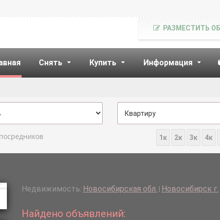
РАЗМЕСТИТЬ О
авная
Снять
Купить
Информация
 посредников
1к
2к
3к
4к
Недвижимость:
Новосибирская обл.
Новосибирск г.
|
Найдено объявлений: