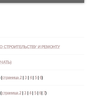
О СТРОИТЕЛЬСТВУ И РЕМОНТУ
ЧАТЬ)
(
страница 2
|
3
|
4
|
5
|
6
)
(
страница 2
|
3
|
4
|
5
|
6
|
7
)