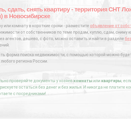
ть, сдать, снять квартиру - территория СНТ Ло
н) в Новосибирске
у или комнату в короткие сроки - разместите
объявление от собс
жимости от собственников по теме продам, куплю, сдам, сниму к
ез агентов, дешево, с фото, можно оставить и найти в разделе
бе
ений.
сть форма поиска недвижимости, с помощью которой можно будет
 любого региона России.
ьно проверяйте документы у хозяев
комнаты
или
квартиры
, ес
е рискуете остаться без денег и без жилья. И никогда не платите 
отаете с посредниками!