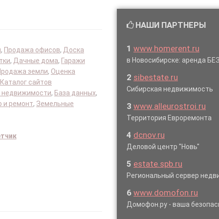
НАШИ ПАРТНЕРЫ
1
www.homerent.ru
я
,
Продажа офисов
,
Доска
в Новосибирске: аренда Б
тки
,
Дачные дома
,
Гаражи
Продажа земли
,
Оценка
2
sibestate.ru
Каталог сайтов
Сибирская недвижимость
 недвижимости
,
База данных
,
 и ремонт
,
Земельные
3
www.alleurostroi.ru
Территория Евроремонта
4
dcnov.ru
етчик
Деловой центр "Новь"
5
estate.spb.ru
Региональный сервер нед
6
www.domofon.ru
Домофон.ру - ваша безопас