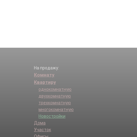
На продажу:
Комнату
Квартиру
однокомнатную
двухкомнатную
трехкомнатную
многокомнатную
Новостройки
Дома
Участок
Офисы