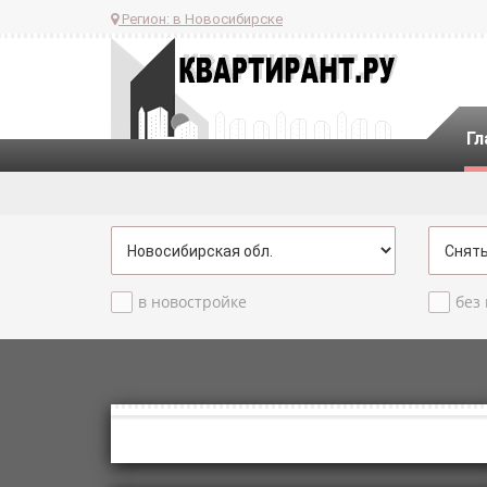
Регион:
в Новосибирске
Гл
в новостройке
без