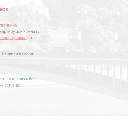
жок
твенника
.
вартиру или комнату
з посредников
на
 перейти в любой
ли хотите
снять без
комиссию до