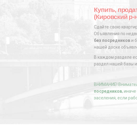
Купить, прода
(Кировский р-
Сдайте свою квартир
Объявления по недви
без посредников
и б
нашей доске объявл
В каждом разделе е
раздел нашей базы и
ВНИМАНИЕ! Внимател
посредников
, инач
заселения, если раб