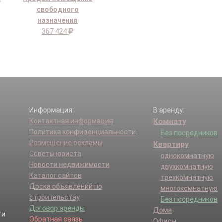
свободного
назначения
367 424
Информация:
В аренду:
Контактная информация
Комнату
Политика конфиденциальности
Без посредников
Размещение рекламы
Квартиру
Советы юриста
однокомнатную
Новости недвижимости
двухкомнатную
Каталог сайтов
трехкомнатную
Доска объявлений по
многокомнатную
строительству
Без посредников
Договор аренды
Дома
Обратная связь
Офисы