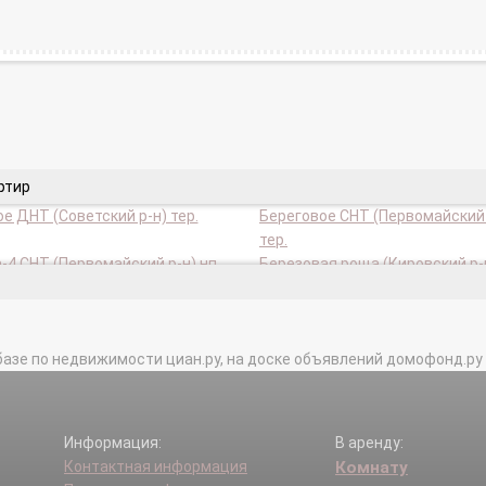
ртир
е ДНТ (Советский р-н) тер.
Береговое СНТ (Первомайский 
тер.
-4 СНТ (Первомайский р-н) нп.
Березовая роща (Кировский р-н
тник СНТ (Советский р-н) тер.
Бытовик СНТ (Советский р-н) т
 СНТ (Первомайский р-н) тер.
Виктория СНТ (Советский р-н) 
базе по недвижимости циан.ру, на доске объявлений домофонд.ру и в 
НТ (Первомайский р-н) тер.
Восход НСТ (Кировский р-н) те
ка ГПК (Кировский р-н) тер.
Генератор ГСПК (Кировский р-н
к СНТ (Первомайский р-н) тер.
Гидростроитель СНТ (Советски
Информация:
В аренду:
тер.
Контактная информация
Комнату
-2 ДНТ (Советский р-н) тер.
Держава СНТ (Советский р-н) 