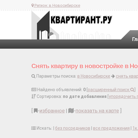
Регион:
в Новосибирске
Гл
Снять квартиру в новостройке в Н
Параметры поиска:
в Новосибирске
снять ква
Найдено объявлений:
0
[
расширенный поиск
]
Сортировка:
по дате добавления
[
упорядочить 
[
-
избранное
|
-
показать на карте
]
Искать: |
без посредников
|
все предложения
|
1к.