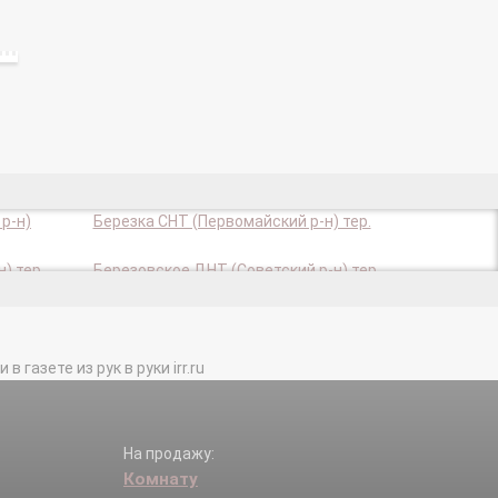
р-н)
Березка СНТ (Первомайский р-н) тер.
) тер.
Березовское ДНТ (Советский р-н) тер.
ер.
Весна СНТ (Советский р-н) тер.
тер.
Виктория-1 СНТ (Советсий р-н) тер.
газете из рук в руки irr.ru
р.
Вулкан СНТ (Первомайский р-н) тер.
) тер.
Геодезист СО (Первомайский район)
тер.
й р-н)
Голубой Залив п.
На продажу:
Комнату
тер.
Дорожник СНТ (Советский р-н) тер.