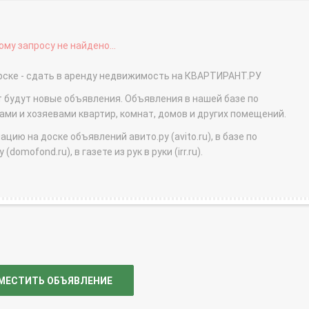
му запросу не найдено...
рске - сдать в аренду недвижимость на КВАРТИРАНТ.РУ
т будут новые объявления. Объявления в нашей базе по
и и хозяевами квартир, комнат, домов и других помещений.
ю на доске объявлений авито.ру (avito.ru), в базе по
domofond.ru), в газете из рук в руки (irr.ru).
МЕСТИТЬ ОБЪЯВЛЕНИЕ