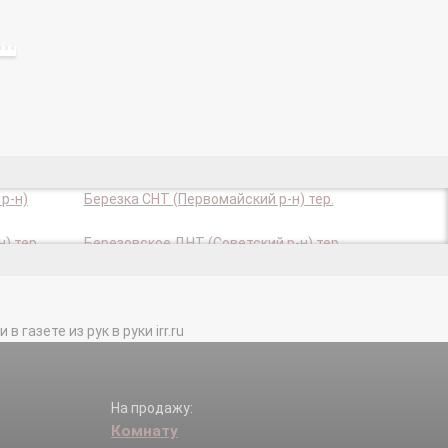
р-н)
Березка СНТ (Первомайский р-н) тер.
) тер.
Березовское ДНТ (Советский р-н) тер.
ер.
Весна СНТ (Советский р-н) тер.
тер.
Виктория-1 СНТ (Советсий р-н) тер.
газете из рук в руки irr.ru
р.
Вулкан СНТ (Первомайский р-н) тер.
) тер.
Геодезист СО (Первомайский район)
тер.
й р-н)
Голубой Залив п.
На продажу:
Комнату
тер.
Дорожник СНТ (Советский р-н) тер.