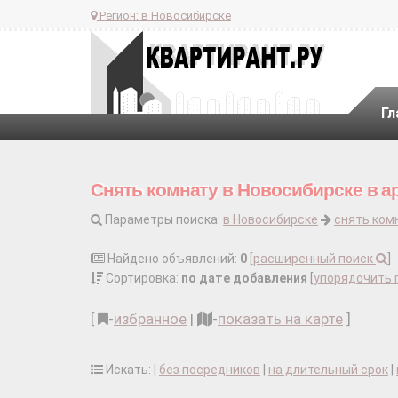
Регион:
в Новосибирске
Гл
Снять комнату в Новосибирске в а
Параметры поиска:
в Новосибирске
снять ком
Найдено объявлений:
0
[
расширенный поиск
]
Сортировка:
по дате добавления
[
упорядочить 
[
-
избранное
|
-
показать на карте
]
Искать: |
без посредников
|
на длительный срок
|