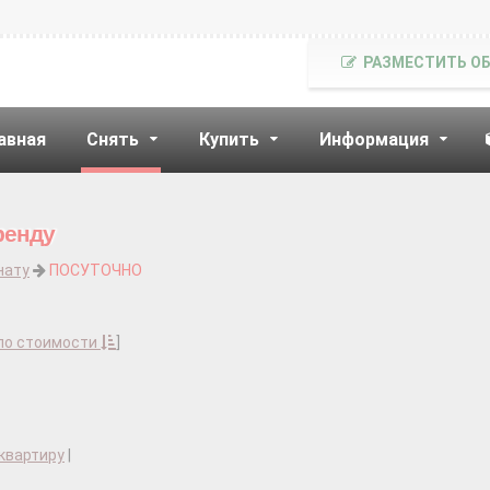
РАЗМЕСТИТЬ О
авная
Снять
Купить
Информация
ренду
нату
ПОСУТОЧНО
по стоимости
]
квартиру
|