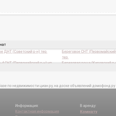
мнат
е ДНТ (Советский р-н) тер.
Береговое СНТ (Первомайский 
тер.
-4 СНТ (Первомайский р-н) нп.
Березовая роща (Кировский р-н
тник СНТ (Советский р-н) тер.
Бытовик СНТ (Советский р-н) т
 СНТ (Первомайский р-н) тер.
Виктория СНТ (Советский р-н) 
базе по недвижимости циан.ру, на доске объявлений домофонд.ру и в 
НТ (Первомайский р-н) тер.
Восход НСТ (Кировский р-н) те
ка ГПК (Кировский р-н) тер.
Генератор ГСПК (Кировский р-н
к СНТ (Первомайский р-н) тер.
Гидростроитель СНТ (Советски
Информация:
В аренду:
тер.
Контактная информация
Комнату
-2 ДНТ (Советский р-н) тер.
Держава СНТ (Советский р-н) 