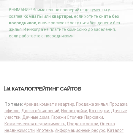
ВНИМАНИЕ! Внимательно проверяйте документы у
хозяев
комнаты
или
квартиры
, если хотите
снять без
посредников
, иначе рискуете остаться без денег и без
жилья. И никогда не платите комиссию до заселения,
если работаете с посредниками!
КАТАЛОГ/РЕЙТИНГ САЙТОВ
По теме:
Аренда комнат и квартир
,
Продажа жилья
,
Продажа
офисов
,
Доска объявлений
,
Новостройки
,
Коттеджи
,
Дачные
участки
,
Дачные дома
,
Гаражи Стоянки Парковки
,
Коммерческая недвижимость
,
Продажа земли
,
Оценка
недвижимости
,
Ипотека
,
Информационный ресурс
,
Каталог