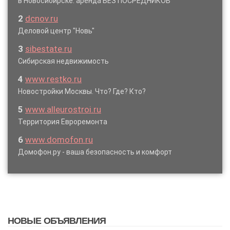
в Новосибирске: аренда БЕЗ ПОСРЕДНИКОВ
2
dcnov.ru
Деловой центр "Новь"
3
sibestate.ru
Сибирская недвижимость
4
www.restko.ru
Новостройки Москвы. Что? Где? Кто?
5
www.alleurostroi.ru
Территория Евроремонта
6
www.domofon.ru
Домофон.ру - ваша безопасность и комфорт
НОВЫЕ ОБЪЯВЛЕНИЯ