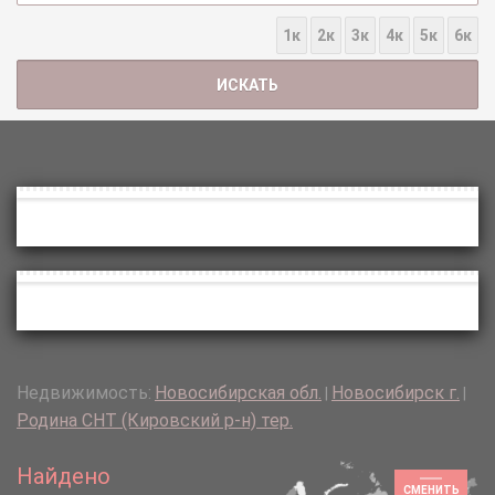
1к
2к
3к
4к
5к
6к
Недвижимость:
Новосибирская обл.
Новосибирск г.
|
|
Родина СНТ (Кировский р-н) тер.
Найдено
СМЕНИТЬ