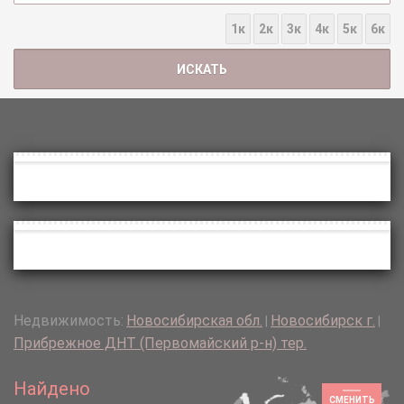
1к
2к
3к
4к
5к
6к
Недвижимость:
Новосибирская обл.
Новосибирск г.
|
|
Прибрежное ДНТ (Первомайский р-н) тер.
Найдено
СМЕНИТЬ