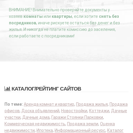
ВНИМАНИЕ! Внимательно проверяйте документы у
хозяев
комнаты
или
квартиры
, если хотите
снять без
посредников
, иначе рискуете остаться без денег и без
жилья. И никогда не платите комиссию до заселения,
если работаете с посредниками!
КАТАЛОГ/РЕЙТИНГ САЙТОВ
По теме:
Аренда комнат и квартир
,
Продажа жилья
,
Продажа
офисов
,
Доска объявлений
,
Новостройки
,
Коттеджи
,
Дачные
участки
,
Дачные дома
,
Гаражи Стоянки Парковки
,
Коммерческая недвижимость
,
Продажа земли
,
Оценка
недвижимости
,
Ипотека
,
Информационный ресурс
,
Каталог