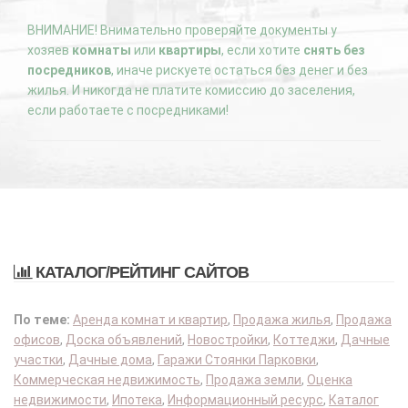
ВНИМАНИЕ! Внимательно проверяйте документы у
хозяев
комнаты
или
квартиры
, если хотите
снять без
посредников
, иначе рискуете остаться без денег и без
жилья. И никогда не платите комиссию до заселения,
если работаете с посредниками!
КАТАЛОГ/РЕЙТИНГ САЙТОВ
По теме:
Аренда комнат и квартир
,
Продажа жилья
,
Продажа
офисов
,
Доска объявлений
,
Новостройки
,
Коттеджи
,
Дачные
участки
,
Дачные дома
,
Гаражи Стоянки Парковки
,
Коммерческая недвижимость
,
Продажа земли
,
Оценка
недвижимости
,
Ипотека
,
Информационный ресурс
,
Каталог