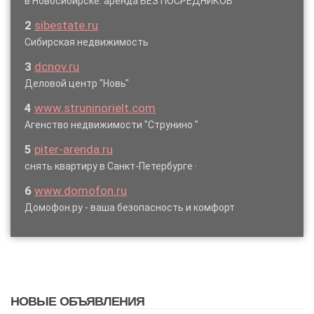
в Новосибирске: аренда БЕЗ ПОСРЕДНИКОВ
2
sibestate.ru
Сибирская недвижимость
3
dcnov.ru
Деловой центр "Новь"
4
www.struninorielt.com
Агенство недвижимости "Струнино "
5
piter-arenda.ru
снять квартиру в Санкт-Петербурге ·
6
www.domofon.ru
Домофон.ру - ваша безопасность и комфорт
НОВЫЕ ОБЪЯВЛЕНИЯ