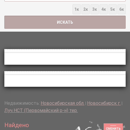
1к
2к
3к
4к
5к
6к
Недвижимость:
Новосибирская обл.
Новосибирск г.
|
|
Луч НСТ (Первомайский р-н) тер.
Найдено
СМЕНИТЬ