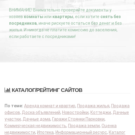
ВНИМАНИЕ! Внимательно проверяйте документы у
хозяев
комнаты
или
квартиры
, если хотите
снять без
посредников
, иначе рискуете остаться без денег и без
жилья. И никогда не платите комиссию до заселения,
если работаете с посредниками!
КАТАЛОГ/РЕЙТИНГ САЙТОВ
По теме:
Аренда комнат и квартир
,
Продажа жилья
,
Продажа
офисов
,
Доска объявлений
,
Новостройки
,
Коттеджи
,
Дачные
участки
,
Дачные дома
,
Гаражи Стоянки Парковки
,
Коммерческая недвижимость
,
Продажа земли
,
Оценка
недвижимости
,
Ипотека
,
Информационный ресурс
,
Каталог