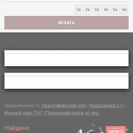
1к
2к
3к
4к
5к
6к
Недвижимость:
Новосибирская обл.
Новосибирск г.
|
|
Инской узел СНТ (Первомайский р-н) тер.
Найдено
СМЕНИТЬ