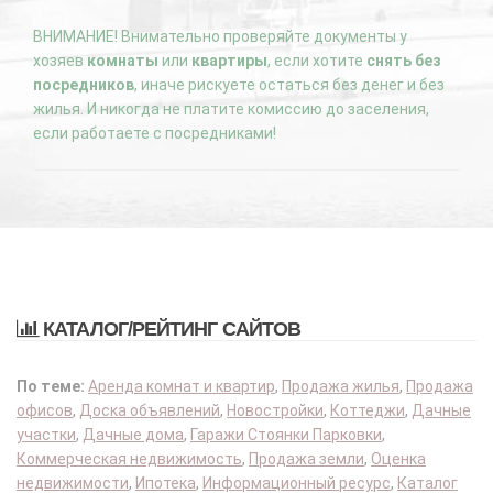
ВНИМАНИЕ! Внимательно проверяйте документы у
хозяев
комнаты
или
квартиры
, если хотите
снять без
посредников
, иначе рискуете остаться без денег и без
жилья. И никогда не платите комиссию до заселения,
если работаете с посредниками!
КАТАЛОГ/РЕЙТИНГ САЙТОВ
По теме:
Аренда комнат и квартир
,
Продажа жилья
,
Продажа
офисов
,
Доска объявлений
,
Новостройки
,
Коттеджи
,
Дачные
участки
,
Дачные дома
,
Гаражи Стоянки Парковки
,
Коммерческая недвижимость
,
Продажа земли
,
Оценка
недвижимости
,
Ипотека
,
Информационный ресурс
,
Каталог