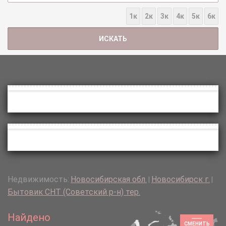
1к
2к
3к
4к
5к
6к
Недвижимость:
Новосибирская обл.
Новосибирск г.
|
|
Бытовик СНТ (Советский р-н) тер.
Найдено
СМЕНИТЬ