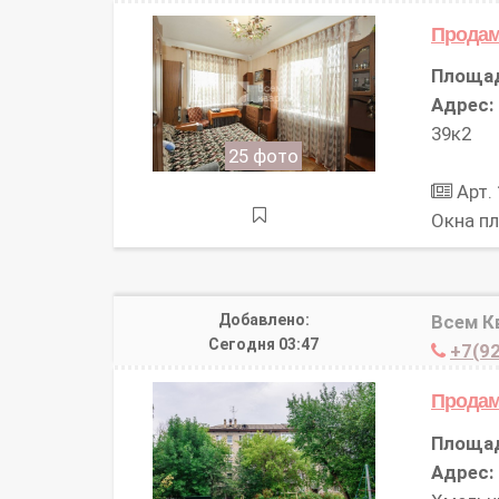
Продам
Площа
Адрес:
39к2
25 фото
Арт. 
Окнa п
Добавлено:
Всем К
Сегодня 03:47
+7(92
Продам
Площа
Адрес: