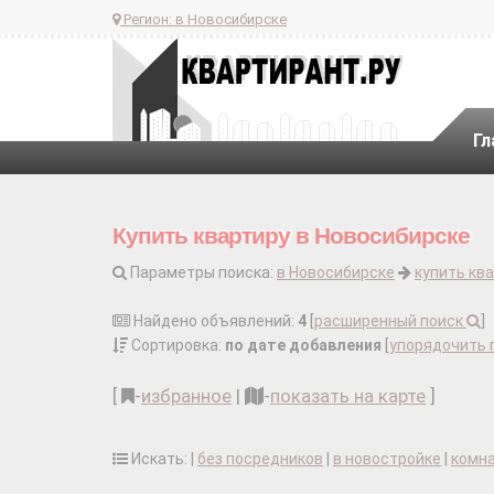
Регион:
в Новосибирске
Гл
Купить квартиру в Новосибирске
Параметры поиска:
в Новосибирске
купить кв
Найдено объявлений:
4
[
расширенный поиск
]
Сортировка:
по дате добавления
[
упорядочить 
[
-
избранное
|
-
показать на карте
]
Искать: |
без посредников
|
в новостройке
|
комн