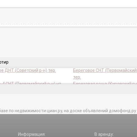
ртир
е ДНТ (Советский р-н) тер.
Береговое СНТ (Первомайский 
тер.
-4 СНТ (Первомайский р-н) нп.
Березовая роща (Кировский р-н
тник СНТ (Советский р-н) тер.
Бытовик СНТ (Советский р-н) т
 СНТ (Первомайский р-н) тер.
Виктория СНТ (Советский р-н) 
базе по недвижимости циан.ру, на доске объявлений домофонд.ру и в 
НТ (Первомайский р-н) тер.
Восход НСТ (Кировский р-н) те
ка ГПК (Кировский р-н) тер.
Генератор ГСПК (Кировский р-н
к СНТ (Первомайский р-н) тер.
Гидростроитель СНТ (Советски
Информация:
В аренду: