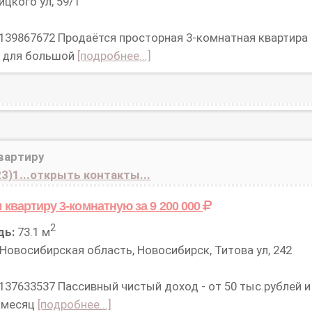
цкого ул, 59/1
 139867672 Продаётся просторная 3-комнатная квартира
м для большой
[подробнее...]
вартиру
3)1...открыть контакты...
 квартиру 3-комнатную
за 9 200 000
2
дь:
73.1 м
Новосибирская область, Новосибирск, Титова ул, 242
 137633537 Пассивный чистый доход - от 50 тыс.рублей и
 месяц
[подробнее...]