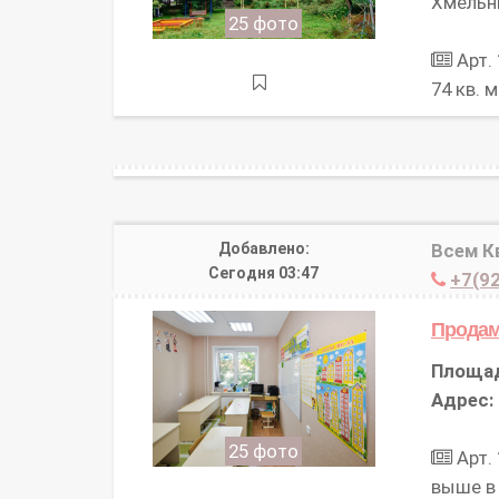
Хмельни
25 фото
Арт.
74 кв. 
Добавлено:
Всем К
Сегодня 03:47
+7(92
Продам
Площа
Адрес:
25 фото
Арт.
выше в