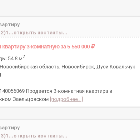
вартиру
2)1...открыть контакты...
 квартиру 3-комнатную
за 5 550 000
2
дь:
54.8 м
Новосибирская область, Новосибирск, Дуси Ковальчук
1
 140056069 Продается 3-комнатная квартира в
жном Заельцовском
[подробнее...]
вартиру
3)1...открыть контакты...