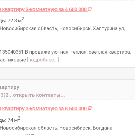
 квартиру 3-комнатную
за 4 600 000
2
дь:
72.3 м
Новосибирская область, Новосибирск, Халтурина ул,
135040351 В продаже уютная, тёплая, свeтлая квартирa.
ластиковые
[подробнее...]
вартиру
3)2...открыть контакты...
 квартиру 3-комнатную
за 8 500 000
2
дь:
74 м
Новосибирская область, Новосибирск, Богдана