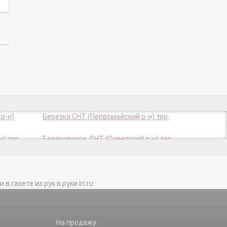
р-н)
Березка СНТ (Первомайский р-н) тер.
) тер.
Березовское ДНТ (Советский р-н) тер.
ер.
Весна СНТ (Советский р-н) тер.
тер.
Виктория-1 СНТ (Советсий р-н) тер.
газете из рук в руки irr.ru
р.
Вулкан СНТ (Первомайский р-н) тер.
) тер.
Геодезист СО (Первомайский район)
тер.
й р-н)
Голубой Залив п.
На продажу: