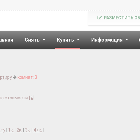
РАЗМЕСТИТЬ О
авная
Снять
Купить
Информация
артиру
комнат: 3
по стоимости
]
ату
|
1к.
|
2к.
|
3к.
|
4+к.
|